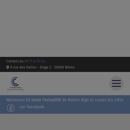
Contact au
06 77 24 53 24
6 rue des Halles - Etage 2 - 30000 Nîmes
Retrouvez
ici toute l'actualité
de Maître Rigo et suivez les infos
ACCUEIL
sur Facebook
COMPÉTENCES
HONORAIRES