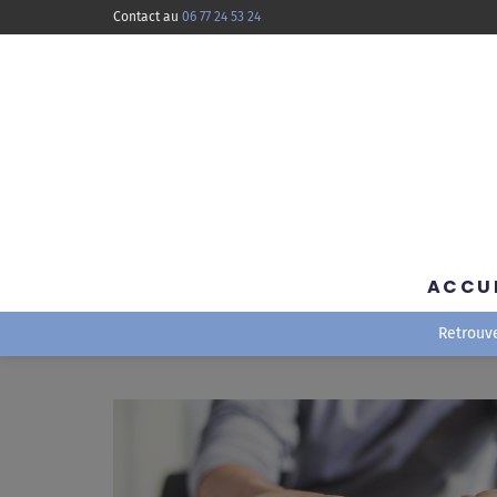
Contact au
06 77 24 53 24
ACCU
Retrouv