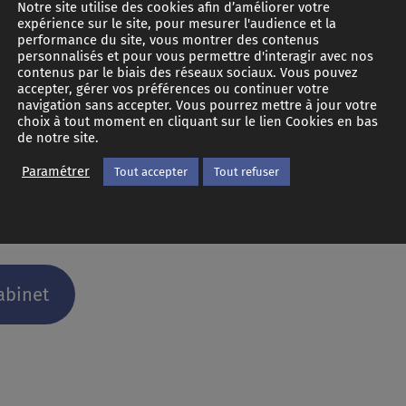
Notre site utilise des cookies afin d’améliorer votre
 bancaires conservent une marge de flexibilité (de l’o
expérience sur le site, pour mesurer l'audience et la
performance du site, vous montrer des contenus
 :
personnalisés et pour vous permettre d'interagir avec nos
contenus par le biais des réseaux sociaux. Vous pouvez
accepter, gérer vos préférences ou continuer votre
s à 35 % de leurs ressources
navigation sans accepter. Vous pourrez mettre à jour votre
choix à tout moment en cliquant sur le lien Cookies en bas
pouvant s’accompagner d’un différé de 2 ans, notammen
de notre site.
Paramétrer
Tout accepter
Tout refuser
it immobilier et les conditions d’o
abinet