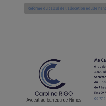
Réforme du calcul de l’allocation adulte han
Me Ca
6 rue de
30000 N
Secrétar
du lundi
de 9 heu
Fax : 09 
06 77 2