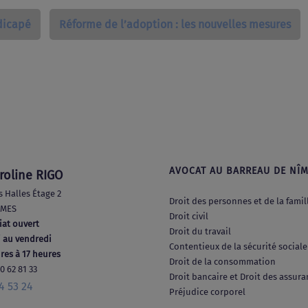
dicapé
Réforme de l’adoption : les nouvelles mesures
AVOCAT AU BARREAU DE NÎ
roline RIGO
s Halles Étage 2
Droit des personnes et de la famil
ÎMES
Droit civil
iat ouvert
Droit du travail
 au vendredi
Contentieux de la sécurité sociale
res à 17 heures
Droit de la consommation
70 62 81 33
Droit bancaire et Droit des assur
4 53 24
Préjudice corporel