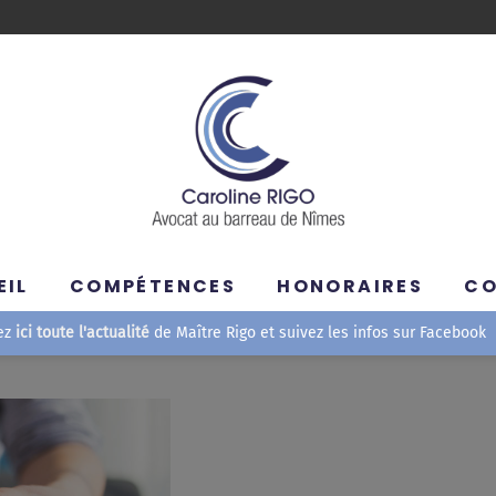
EIL
COMPÉTENCES
HONORAIRES
C
ez
ici toute l'actualité
de Maître Rigo et suivez les infos sur Facebook