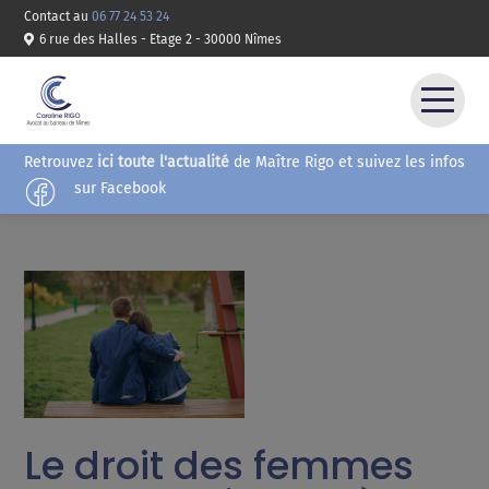
Contact au
06 77 24 53 24
6 rue des Halles - Etage 2 - 30000 Nîmes
Retrouvez
ici toute l'actualité
de Maître Rigo et suivez les infos
ACCUEIL
sur Facebook
COMPÉTENCES
HONORAIRES
CONTACT
Le droit des femmes