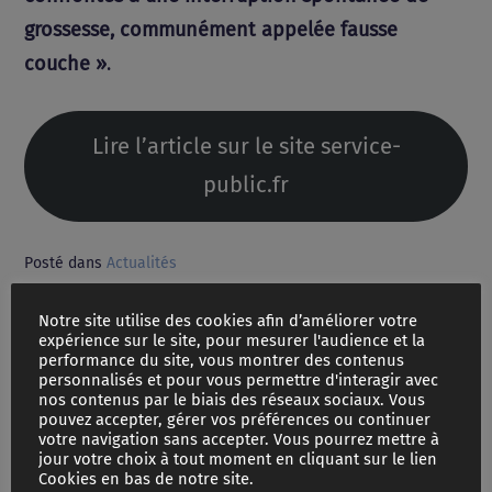
grossesse, communément appelée fausse
couche »
.
Lire l’article sur le site service-
public.fr
Posté dans
Actualités
Notre site utilise des cookies afin d’améliorer votre
PCH, allocations handicap et soutien aux
expérience sur le site, pour mesurer l'audience et la
aidants : ce qui change en 2023
performance du site, vous montrer des contenus
personnalisés et pour vous permettre d'interagir avec
nos contenus par le biais des réseaux sociaux. Vous
Instauration d’une contribution pour saisir la
pouvez accepter, gérer vos préférences ou continuer
justice
votre navigation sans accepter. Vous pourrez mettre à
jour votre choix à tout moment en cliquant sur le lien
Cookies en bas de notre site.