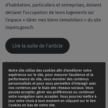
d’habitation, particuliers et entreprises, doivent
déclarer l’occupation de leurs logements sur
l’espace « Gérer mes biens immobiliers » du site
impots.gouv.fr.
Lire la suite de l’article
Posté dans
Actualités
Notre site utilise des cookies afin d’améliorer votre
expérience sur le site, pour mesurer l'audience et la
Vous souhaitez changer de nom de famille ?
performance du site, vous montrer des contenus
personnalisés et pour vous permettre d'interagir avec
nos contenus par le biais des réseaux sociaux. Vous
PCH, allocations handicap et soutien aux aidants :
pouvez accepter, gérer vos préférences ou continuer
ce qui change en 2023
votre navigation sans accepter. Vous pourrez mettre à
jour votre choix à tout moment en cliquant sur le lien
Cookies en bas de notre site.