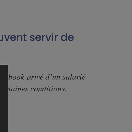
vent servir de
cebook privé d’un salarié
certaines conditions.