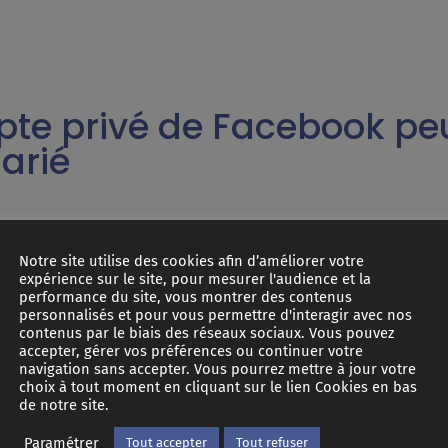
pte privé de Facebook peu
larié
dère qu’un élément extrait du compte Fa
Notre site utilise des cookies afin d’améliorer votre
expérience sur le site, pour mesurer l'audience et la
 soutien de son licenciement et ce, sous 
performance du site, vous montrer des contenus
personnalisés et pour vous permettre d'interagir avec nos
contenus par le biais des réseaux sociaux. Vous pouvez
accepter, gérer vos préférences ou continuer votre
navigation sans accepter. Vous pourrez mettre à jour votre
choix à tout moment en cliquant sur le lien Cookies en bas
de notre site.
Paramétrer
Tout accepter
Tout refuser