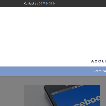
Contact au
06 77 24 53 24
ACCU
Retrouv