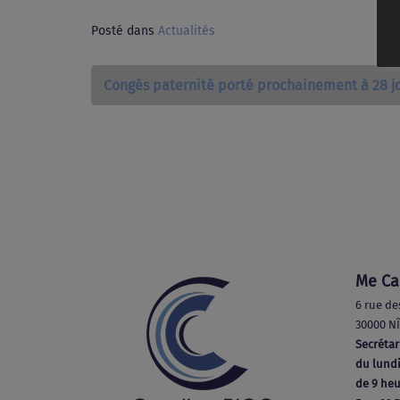
Posté dans
Actualités
Congés paternité porté prochainement à 28 j
Me Ca
6 rue de
30000 N
Secrétar
du lundi
de 9 heu